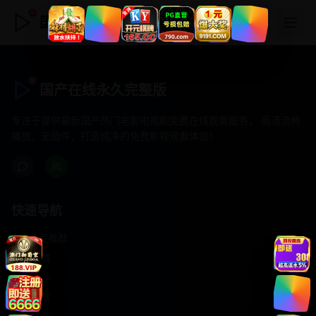
国产在线永久完整版
国产在线永久完整版
专注于提供最新国产热门电影电视剧免费在线观看服务， 高清流畅
播放，无插件，打造纯净的免费影视观看体验！
快速导航
首页推荐
精选剧情
热门动作
浪漫爱情