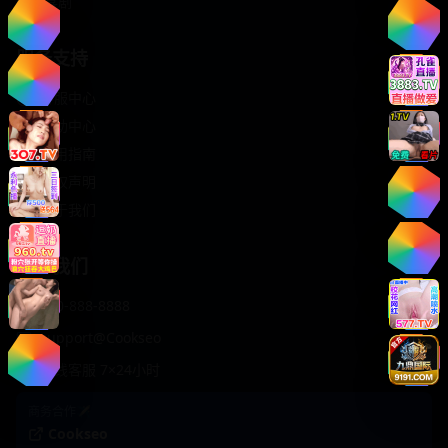
轻松喜剧
服务支持
客服中心
帮助中心
使用指南
版权声明
关于我们
联系我们
400-888-8888
support@Cookseo
在线客服 7×24小时
商务合作✈️
Cookseo